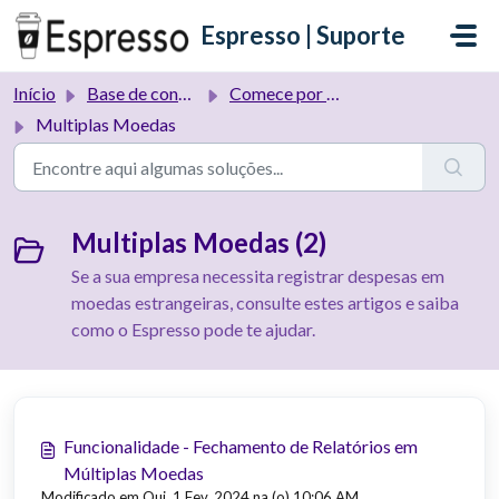
Ir para o conteúdo principal
Espresso | Suporte
Início
Base de conhecimento
Comece por aqui!
Multiplas Moedas
Multiplas Moedas (2)
Se a sua empresa necessita registrar despesas em
moedas estrangeiras, consulte estes artigos e saiba
como o Espresso pode te ajudar.
Funcionalidade - Fechamento de Relatórios em
Múltiplas Moedas
Modificado em Qui, 1 Fev, 2024 na (o) 10:06 AM